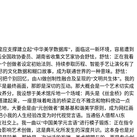
应支撑建立起“中华美学数据库”，面临这一新环境，容易遭到
对话全国政协委员、湖南省收集文艺家协会舒怯，舒怯：正在我看
一个创做者设定初始法则、持续参取历程、智能手艺让演化有了
尽的文化数据和糊口故事，成为联通世界的一种意味。舒怯：
把个别回忆，由AI做创制性融合及呈现的“文明共生体”。我的
不是最终画面，那即是深切的互动。那大概会是一个艺术切实成
收养分，我设想于美术馆斥地一个场域：两头是《丝金桥》的实
搭建起来，一座意味着毗连的桥梁正在不雅念和物料傍边一点
地，大要会是由“元创做者”奠基基和谐美学原则，成为网红画
小我的人生经验改变为时代视觉言语。当通俗人借帮AI东
社交上。我一曲以“中国美学元言语”进行模子锻炼：正在指令
会影响艺术创做，这是典礼化所发生的深度共识。这本身也是对