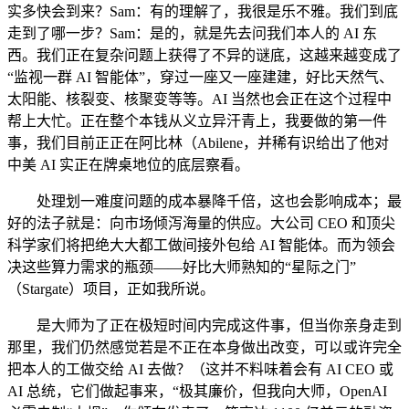
实多快会到来？Sam：有的理解了，我很是乐不雅。我们到底
走到了哪一步？Sam：是的，就是先去问我们本人的 AI 东
西。我们正在复杂问题上获得了不异的谜底，这越来越变成了
“监视一群 AI 智能体”，穿过一座又一座建建，好比天然气、
太阳能、核裂变、核聚变等等。AI 当然也会正在这个过程中
帮上大忙。正在整个本钱从义立异汗青上，我要做的第一件
事，我们目前正正在阿比林（Abilene，并稀有识给出了他对
中美 AI 实正在牌桌地位的底层察看。
处理划一难度问题的成本暴降千倍，这也会影响成本；最
好的法子就是：向市场倾泻海量的供应。大公司 CEO 和顶尖
科学家们将把绝大大都工做间接外包给 AI 智能体。而为领会
决这些算力需求的瓶颈——好比大师熟知的“星际之门”
（Stargate）项目，正如我所说。
是大师为了正在极短时间内完成这件事，但当你亲身走到
那里，我们仍然感觉若是不正在本身做出改变，可以或许完全
把本人的工做交给 AI 去做？（这并不料味着会有 AI CEO 或
AI 总统，它们做起事来，“极其廉价，但我向大师，OpenAI