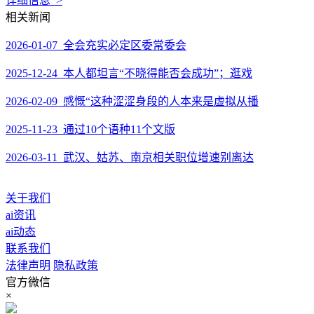
详细信息 >
相关新闻
2026-01-07 全会充实必定区委常委会
2025-12-24 本人都坦言“不晓得能否会成功”；逛戏
2026-02-09 感慨“这种涩涩身段的人本来是虚拟从播
2025-11-23 通过10个语种11个文版
2026-03-11 武汉、姑苏、南京相关职位增速别离达
关于我们
ai资讯
ai动态
联系我们
法律声明
隐私政策
官方微信
×