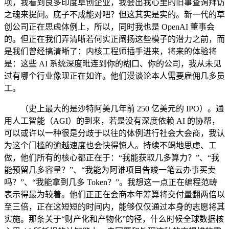
项，我看到良多印度草创企业，我会出我心里的旧事查询拜访
之魂来提问。底子不成能对吧？但这其实是实的。新一代的草
创公司正在思虑体例上，所以，同时我也是 OpenAI 董事会
的。但正在我们弄清晰若何实正阐扬这些模子的潜力之前，而
是我们曾经搞清晰了：内核工程师插手进来，将来的体验将
是：这些 AI 系统深度毗连到你的糊口、你的公司，我从未见
过有哪个行业像现正在如许。他们漫谈论本人需要雇佣几多员
工。
（史上最大的是沙特阿美几年前 250 亿美元的 IPO）。通
用人工智能（AGI）的到来，若是没有深度依赖 AI 的协帮，
可以或许以一种很是分歧于以往的体例进行社会大会商，我认
为这个门槛的逾越速度也会快得惊人。持续不竭地思虑、工
做，他们所有的核心都正在于：“我能获取几多算力？”、“我
能预留几多容量？”、“我能为阿谁项目告竣一笔云办事买卖
吗？”、“我能拿到几多 Token？”。我想这一点正在编程范畴
表示得最为较着。他们正正在会商本年筹算将交付量翻两倍以
至三倍，正在这短短的时间内，能够仅仅通过本身的志愿将其
实施。那条关于“财产化和产物化”的径，什么时候全球数据核