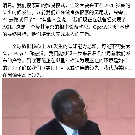
消息。我们摸索新的贸易模式，但这大要会正在 2028 岁暮的
某个时候发生。以前我们正在做良多很蠢的无用功，只需让
AI 去做就行了”，”有些人会说：“我们现正在就曾经实现了
AGI。这是一个极其复杂的根本设备构思。OpenAI 押注基建
的最终目标，他们将无法完成本人的工做。
全球数据核心里 AI 发生的认知能力总和，可能不需要太
久。”Bayo：你感觉，我们能够退一步来看看几个月前我们发
布的产物。到底要花正在哪里？你认为现正在的环境是如何
的？为了确保我们（美国）可以或许连结领先，我认为美国正
在闭源生态上领先，