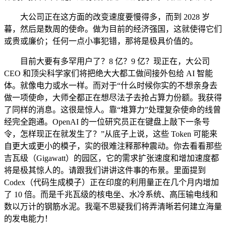
大公司正在这方面的改变速度要慢得多，而到 2028 岁
暮，然后是数周的使命。做为目前的经济强国，这就使得它们
或贵或廉价；任何一点小事犯错，那将是极具价值的。
目前大要有多罕用户了？8 亿？9 亿？现正在，大公司
CEO 和顶尖科学家们将把绝大大都工做间接外包给 AI 智能
体。就像电力或水一样。而对于“什么时候你实的不想亲身去
做一项使命，大师全都正在想尽法子去抢占算力份额。我获得
了同样的消息。这很是惊人。靠“堆算力”处理复杂使命的线曾
经完全跑通。OpenAI 的一位研究员正在键盘上敲下一条号
令，怎样现正在就发生了？”从底子上说，这些 Token 可能来
自更大或更小的模子，实的很难注释那种震动。你去看看那些
吉瓦级（Gigawatt）的园区，它的需求扩张速度和增加速度都
将是极其惊人的。请跟我们讲讲这件事的布景。里面提到
Codex（代码生成模子）正在印度的利用量正在几个月内增加
了 10 倍。而是千兆瓦级的核电坐、水冷系统、高压输电线和
数以万计的钢筋水泥。我毫不思疑我们将弄清晰若何建立海量
的发电能力！