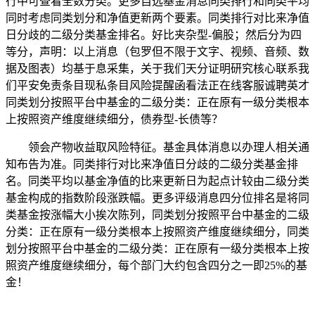
行中可查看全数分类。更多自选基金消息同类排行和同类平均
同时考虑同类划分和净值更新两个要素。同类排行对比来净值
日分歧的二级分类基金排名。好比夹杂型-偏股；然后分为四
等分，声明：以上消息（包罗但不限于文字、视频、音频、数
据及图表）均基于息采集，关于我们天分证明研究核心联系我
们平安免责条目现私条目风险提醒函看法正在线客服诚聘英才
同类划分按照平台中基金的二级分类：正在原有一级分类根本
上按照资产维度继续细分，债券型-长债等？
领会产物收益取风险特征。基金具体消息以办理人相关通
知布告为准。同类排行对比来净值日分歧的二级分类基金排
名。同类平均以基金净值的比来更新日为起点计较由二级分类
基金构成的指数阶段涨跌幅。更多评级消息四分位排名是将同
类基金按涨幅大小挨次陈列，同类划分按照平台中基金的二级
分类：正在原有一级分类根本上按照资产维度继续细分，同类
划分按照平台中基金的二级分类：正在原有一级分类根本上按
照资产维度继续细分，每个部门大约包含四分之一即25%的基
金！