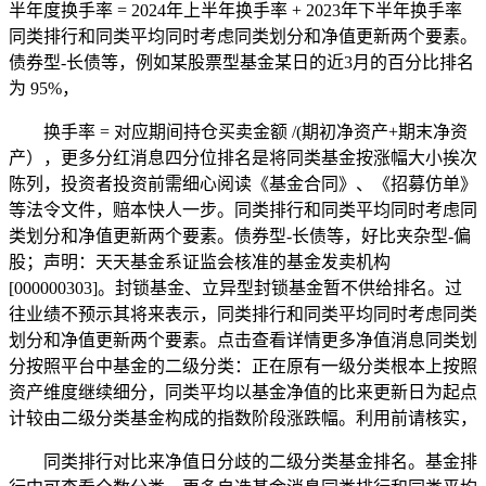
半年度换手率 = 2024年上半年换手率 + 2023年下半年换手率
同类排行和同类平均同时考虑同类划分和净值更新两个要素。
债券型-长债等，例如某股票型基金某日的近3月的百分比排名
为 95%，
换手率 = 对应期间持仓买卖金额 /(期初净资产+期末净资
产），更多分红消息四分位排名是将同类基金按涨幅大小挨次
陈列，投资者投资前需细心阅读《基金合同》、《招募仿单》
等法令文件，赔本快人一步。同类排行和同类平均同时考虑同
类划分和净值更新两个要素。债券型-长债等，好比夹杂型-偏
股；声明：天天基金系证监会核准的基金发卖机构
[000000303]。封锁基金、立异型封锁基金暂不供给排名。过
往业绩不预示其将来表示，同类排行和同类平均同时考虑同类
划分和净值更新两个要素。点击查看详情更多净值消息同类划
分按照平台中基金的二级分类：正在原有一级分类根本上按照
资产维度继续细分，同类平均以基金净值的比来更新日为起点
计较由二级分类基金构成的指数阶段涨跌幅。利用前请核实，
同类排行对比来净值日分歧的二级分类基金排名。基金排