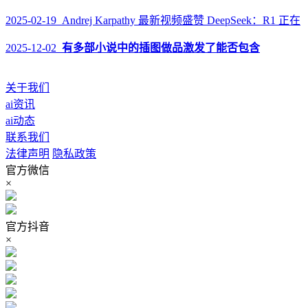
2025-02-19 Andrej Karpathy 最新视频盛赞 DeepSeek：R1 正在
2025-12-02
有多部小说中的插图做品激发了能否包含
关于我们
ai资讯
ai动态
联系我们
法律声明
隐私政策
官方微信
×
官方抖音
×