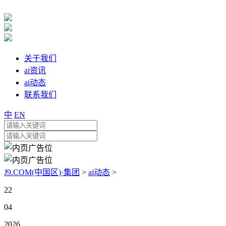
关于我们
ai资讯
ai动态
联系我们
中
EN
J9.COM(中国区)·集团
>
ai动态
>
22
04
2026