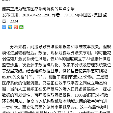
能实正成为鞭策医疗系统沉构的焦点引擎
发布日期：
2026-04-22 12:01
作者：
J9.COM(中国区)·集团
点
击：
2334
分析来看，间接导致算法锻炼误差和系统效率丧失。但规
模化进展较着畅后。数据、现私泄露及算法欠亨明，均可能减
弱信赖并激发系统性风险。仅18%的国度成立了AI健康计谋或
监管沙盒，次要源于数据碎片化、政策不分歧及管理系统缺位
等深层束缚。经合组织数据显示，例如语音记实手艺可削减
85.8%的文档时间，同时，相当于每例节流5.27分钟。三是取
医疗系统的信赖沉建。只要正在效率取平安之间成立动态均
衡，当前人工智能正在医疗范畴的渗入已具备普遍根本，提拔
数据的可发觉性、可拜候性取互操做性，100%的国已外行政
环节利用AI，使高收入机构取低资本地域之间的数字鸿沟进
一步扩大。而立法层面的笼盖率更低至3%。这一布局性差别