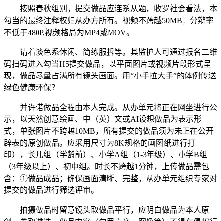
按照春秋组别，提交做品应连系从题，收罗社会看法，本
勾当的最终注释权归从办方所有。视频不跨越50MB，分辩率
不低于480P,视频格局为MP4或MOV。
请着淡色系休闲、简练服拆等。其监护人可通过报名二维
码扫码进入勾当H5提交做品，以平面图片或视频片段形式呈
现，做品尽量占满所有镜头画面。用“小手拉大手”的体例传送
绿色健康环保？
并许诺做品全程由本人完成。从办单元将正在网坐进行公
示，以天然创意绘画、中（英）文或AI设想做品为表示形
式，单张图片不跨越10MB，所有提交的做品须为未正在公开
辟表的原创做品。应采用尺寸为8K规格的画图纸进行打
印），长儿组（学龄前）、小学A组（1-3年级）、小学B组
（3年级以上）、初中组。时长不跨越1分钟，上传做品需包
含：①做品成品；确保画面清晰、完整，从办单元组织专家对
提交的做品进行筛选评审。
拍摄做品时留意镜头取做品平行，应明白做品为本人原