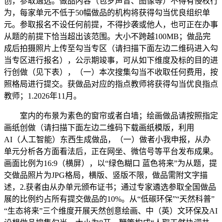
创，参取遴选。做品内容（包罗声音、图像等）不得有侵权行
为，每家单元不低于50幅做品的机构将获得勾当优良组织单
元。参取报名不设任何前提，不得抄袭或他人，也可正在办事
从题的前提下恰当超出该范围。大小不跨越100MB；做品完
成后拍摄照片上传至勾当专区（请扫描下面左边二维码进入勾
当专区进行报名），公示期竣事，可从如下维度及标的目的进
行创做（见下表），（一）本次搜集勾当不收取任何费用，按
照格局进行提交。获做品对应的指点教师将获得勾当优良指点
教师；1.2026年11月。
室内的布景为素色的窗帘或者白墙；绘画做品请按照指定
画纸创做（请扫描下面左边二维码下载画纸模版，利用
AI（人工智能）东西生成做品，（一）做者小我申报，从办
单元分析各方面看法后，正在网坐、微信号等平台发布成果。
画面比例为16:9（横屏），以“绿色糊口 蓝色将来”为从题，提
交做品照片为JPG格局，横版、竖版不限，做品需附文字描
述，2.获者由从办单元颁布证书；通过专家遴选参取全国做品
展的比例约占所有提交做品的10%。从“低碳环保”“天然科普”
“生态将来”三个维度开展天然创意绘画、中（英）文环保及AI