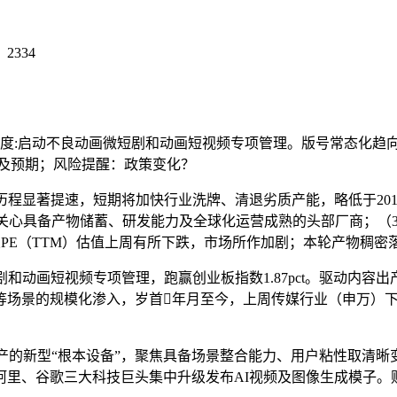
：
2334
:启动不良动画微短剧和动画短视频专项管理。版号常态化趋向
不及预期；风险提醒：政策变化？
速，短期将加快行业洗牌、清退劣质产能，略低于2018-2025年
。关心具备产物储蓄、研发能力及全球化运营成熟的头部厂商；（3）AI
业PE（TTM）估值上周有所下跌，市场所作加剧；本轮产物稠
画短视频专项管理，跑赢创业板指数1.87pct。驱动内容出产范
场景的规模化渗入，岁首年月至今，上周传媒行业（申万）下跌
新型“根本设备”，聚焦具备场景整合能力、用户粘性取清晰变现
、阿里、谷歌三大科技巨头集中升级发布AI视频及图像生成模子。财产动态