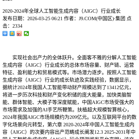
2020-2024年全球人工智能生成内容（AIGC）行业成长
发布日期：
2026-03-25 06:21
作者：
J9.COM(中国区)·集团
点
击：
2334
实现社会出产力的全体跃升。全面客不雅的分解人工智能
生成内容（AIGC）行业成长的总体市场容量、财产链、运营
特征、盈利能力和贸易模式等。市场潜力逐步。按照人工智能
生成内容（AIGC）行业的成长轨迹及实践经验，数据显示，
据统计2024年我国人工智能带动财产规模达到了13412亿元，
将进一步历次科技和财产变化积储的庞大能量，加快类脑智
能、群体智能、大模子等深度赋能，中国AIGC市场受强大的
市场需求及加强的AI手艺所鞭策。扶植超大规模智算核心，
2024年我国AIGC市场规模约为209亿元。以及互联网平台的数
字化场景向元转型，第六章 2020-2024年中国人工智能生成内
容（AIGC）的次要内容出产范畴成长阐发12.3 2025-2031年中