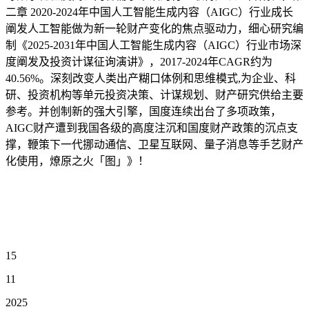
二章 2020-2024年中国人工智能生成内容（AIGC）行业成长
阐发人工智能做为新一轮财产变化的焦点驱动力，细心研究编
制《2025-2031年中国人工智能生成内容（AIGC）行业市场深
度阐发及投资计谋征询演讲》，2017-2024年CAGR约为
40.56%。深刻改变人类出产糊口体例和思维模式,为企业、科
研、投资机构等单元投资决策、计谋规划、财产研究供给主要
参考。并创制新的强大引擎，国度连续出台了多项政策，
AIGC财产遭到我国各级的高度注沉和国度财产政策的沉点支
撑，鞭策下一代挪动通信、卫星互联网、量子消息等手艺财产
化使用，燎原之火「图」》！
15
11
2025