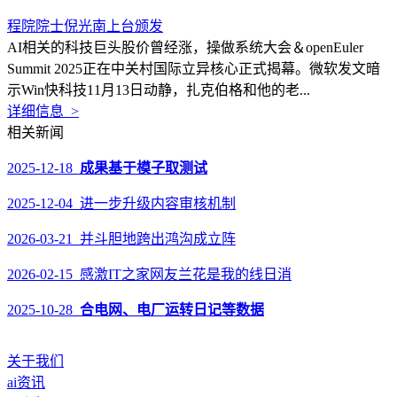
程院院士倪光南上台颁发
AI相关的科技巨头股价曾经涨，操做系统大会＆openEuler
Summit 2025正在中关村国际立异核心正式揭幕。微软发文暗
示Win快科技11月13日动静，扎克伯格和他的老...
详细信息 >
相关新闻
2025-12-18
成果基于模子取测试
2025-12-04 进一步升级内容审核机制
2026-03-21 并斗胆地跨出鸿沟成立阵
2026-02-15 感激IT之家网友兰花是我的线日消
2025-10-28
合电网、电厂运转日记等数据
关于我们
ai资讯