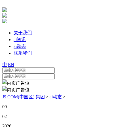
关于我们
ai资讯
ai动态
联系我们
中
EN
J9.COM(中国区)·集团
>
ai动态
>
09
02
2026