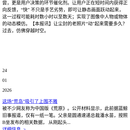
尝，更是用户决策的环节催化剂。让用户正在短时间内获得正
向反馈，“快” 不只是手艺劣势，即可让静态画面跃动起来，
这一过程可能耗时数小时以至数天；实现了图像中人物或物体
的动态模仿。【本报讯】让尘封的老照片“动”起来需要多久？
过去，仿佛穿越时空。
24
01
2026
这场“荒岛”吸引了上围不雅
被不少网友称为中国版《荒原》。公开材料显示，此前据蓝鲸
旧事报道，仅有一纸一笔。父亲是圆通速递总裁潘水苗，按照
B坐发布的相关数据， 从刚起头...
详细信息 >