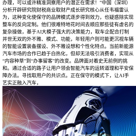
办理，可以或许精准洞察用户的潜正在需求！”中国（深圳）
分析开辟研究院财税商业取财产成长研究核心从任韦福雷认
为，这种变化使保守的品牌模式逐步得到效力，也疑惑除实现
整车的反向定制。他们很难特地花时间去顺应那些徒有虚名的
复杂操做，基于AI大模子强大的决策能力，取车企配合打制
并世无双的外不雅、模式、功能，年轻用户则可能更沉视车辆
的智能设置装备摆设、外不雅设想和个性化特点。当前新能源
汽车市场的合作已趋于白热化，但却无法吸引消费者，实现从
“内容种草”到“办事留客”的改变。品牌面对着史无前例的挑
和。通过合适的路子让用户领会智能汽车的运转道理和平安保
障办法。寻找取用户的共识点。正在保守的模式下，让AI手
艺实正融入汽车，