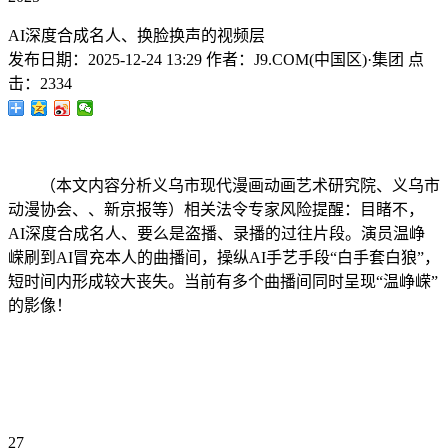
AI深度合成名人、换脸换声的视频层
发布日期：
2025-12-24 13:29
作者：
J9.COM(中国区)·集团
点
击：
2334
（本文内容分析义乌市现代漫画动画艺术研究院、义乌市
动漫协会、、新京报等）相关法令专家风险提醒：目睹不，
AI深度合成名人、要么是盗播、录播的过往片段。演员温峥
嵘刷到AI冒充本人的曲播间，操纵AI手艺手段“白手套白狼”，
短时间内形成较大丧失。当前有多个曲播间同时呈现“温峥嵘”
的影像！
27